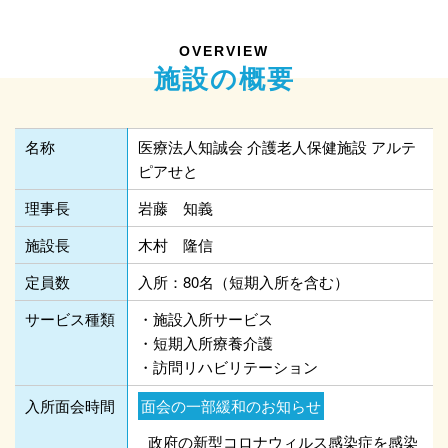
OVERVIEW
施設の概要
名称
医療法人知誠会 介護老人保健施設 アルテ
ピアせと
理事長
岩藤 知義
施設長
木村 隆信
定員数
入所：80名（短期入所を含む）
サービス種類
・施設入所サービス
・短期入所療養介護
・訪問リハビリテーション
入所面会時間
面会の一部緩和のお知らせ
政府の新型コロナウィルス感染症を感染