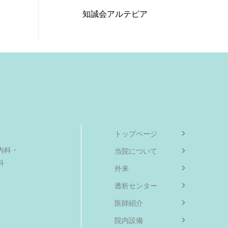
知誠会アルテピア
トップページ
内科・
当院について
科
外来
透析センター
医師紹介
院内設備